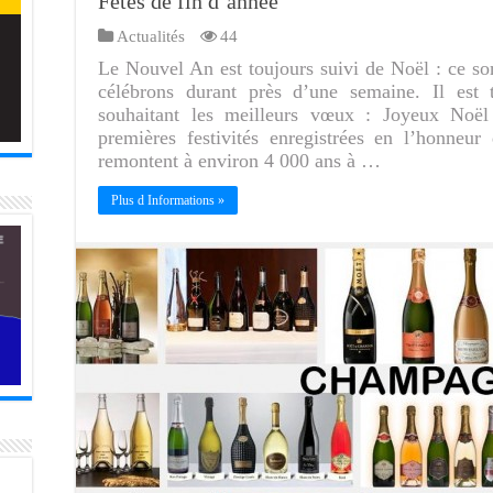
Fêtes de fin d’année
Actualités
44
Le Nouvel An est toujours suivi de Noël : ce son
célébrons durant près d’une semaine. Il est
souhaitant les meilleurs vœux : Joyeux Noël
premières festivités enregistrées en l’honneur
remontent à environ 4 000 ans à …
Plus d Informations »