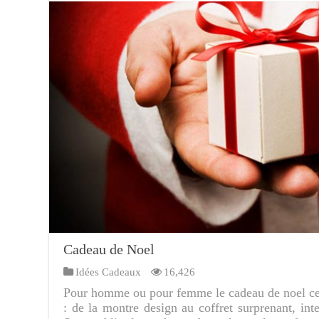
Cadeau de Noel
Idées Cadeaux
16,426
Pour homme ou pour femme le cadeau de noel cet
: de la montre design au coffret surprenant, int