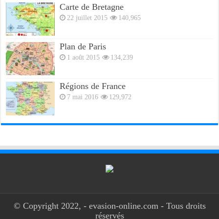
Carte de Bretagne
22 juillet 2015
140,965
Plan de Paris
1 août 2015
134,239
Régions de France
7 mai 2016
129,972
© Copyright 2022, - evasion-online.com - Tous droits
réservés