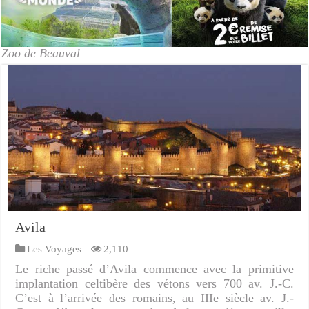
Zoo de Beauval
Avila
Les Voyages
2,110
Le riche passé d’Avila commence avec la primitive
implantation celtibère des vétons vers 700 av. J.-C.
C’est à l’arrivée des romains, au IIIe siècle av. J.-