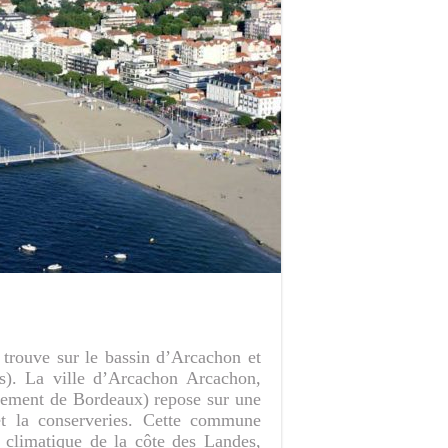
 trouve sur le bassin d’Arcachon et
s). La ville d’Arcachon Arcachon,
issement de Bordeaux) repose sur une
 et la conserveries. Cette commune
t climatique de la côte des Landes,