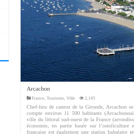
Arcachon
France
,
Tourisme
,
Ville
2,185
Chef-lieu de canton de la Gironde, Arcachon se
compte environ 11 500 habitants (Arcachonnai
ville du littoral sud-ouest de la France (arrond
économie, en partie basée sur l’ostréiculture
française est également une station balnéaire e