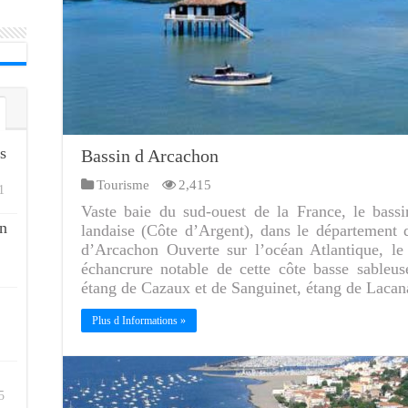
s
Bassin d Arcachon
Tourisme
2,415
1
Vaste baie du sud-ouest de la France, le bassi
n
landaise (Côte d’Argent), dans le département 
d’Arcachon Ouverte sur l’océan Atlantique, le
échancrure notable de cette côte basse sableus
étang de Cazaux et de Sanguinet, étang de Laca
Plus d Informations »
5