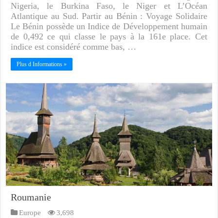
Nigeria, le Burkina Faso, le Niger et L’Océan
Atlantique au Sud. Partir au Bénin : Voyage Solidaire
Le Bénin possède un Indice de Développement humain
de 0,492 ce qui classe le pays à la 161e place. Cet
indice est considéré comme bas, …
Plus d Informations »
Roumanie
Europe
3,698