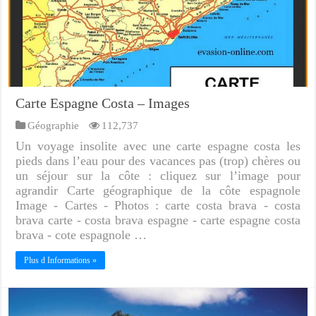
Carte Espagne Costa – Images
Géographie
112,737
Un voyage insolite avec une carte espagne costa les
pieds dans l’eau pour des vacances pas (trop) chères ou
un séjour sur la côte : cliquez sur l’image pour
agrandir Carte géographique de la côte espagnole
Image - Cartes - Photos : carte costa brava - costa
brava carte - costa brava espagne - carte espagne costa
brava - cote espagnole …
Plus d Informations »