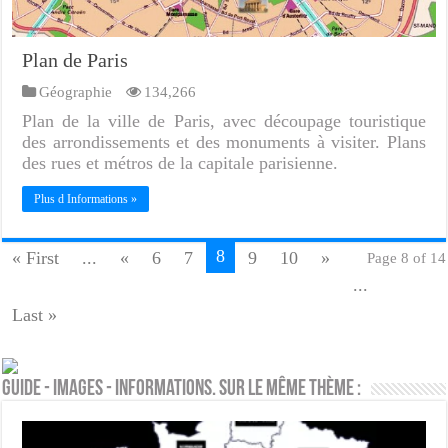
Plan de Paris
Géographie
134,266
Plan de la ville de Paris, avec découpage touristique
des arrondissements et des monuments à visiter. Plans
des rues et métros de la capitale parisienne.
Plus d Informations »
8
« First
...
«
6
7
9
10
»
Page 8 of 14
...
Last »
Guide - Images - Informations. Sur le même thème :