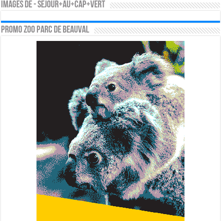
Images de - sejour+au+cap+vert
PROMO ZOO PARC DE BEAUVAL