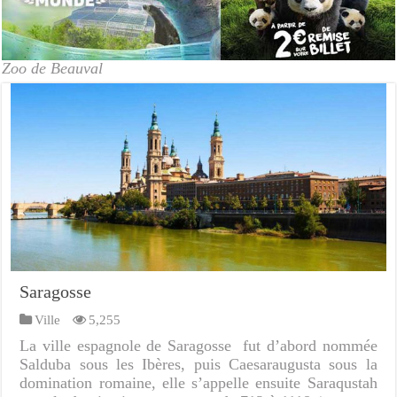
Zoo de Beauval
Saragosse
Ville
5,255
La ville espagnole de Saragosse fut d’abord nommée
Salduba sous les Ibères, puis Caesaraugusta sous la
domination romaine, elle s’appelle ensuite Saraqustah