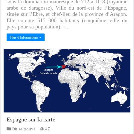
sous la domination mauresque de 712 à 1118 (royaume
arabe de Saragosse). Ville du nord-est de l’Espagne,
située sur l’Ebre, et chef-lieu de la province d’Aragon.
Elle compte 615 000 habitants (cinquième ville du
pays pour sa population). …
Plus d Informations »
Espagne sur la carte
Où se trouve
47