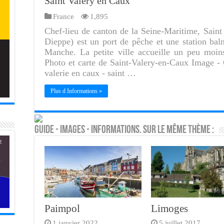
Saint Valery en Caux
France
1,895
Chef-lieu de canton de la Seine-Maritime, Sain
Dieppe) est un port de pêche et une station baln
Manche. La petite ville accueille un peu moins
Photo et carte de Saint-Valery-en-Caux Image - C
valerie en caux - saint …
Plus d Informations »
Guide - Images - Informations. Sur le même thème :
Paimpol
Limoges
1 janvier 2022
5 juillet 2017