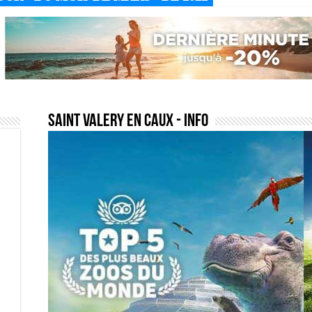
saint valery en caux
- Info