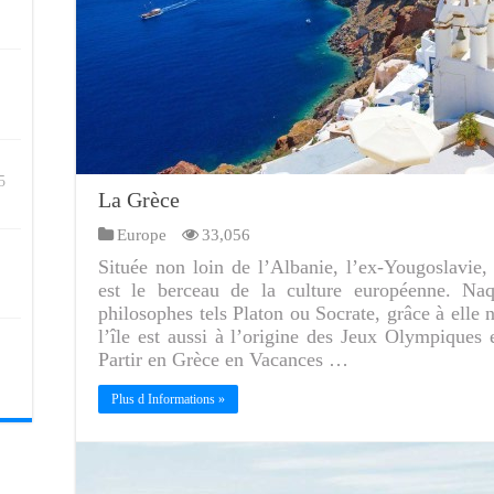
5
La Grèce
Europe
33,056
Située non loin de l’Albanie, l’ex-Yougoslavie, 
est le berceau de la culture européenne. Naqu
philosophes tels Platon ou Socrate, grâce à elle 
l’île est aussi à l’origine des Jeux Olympiques 
Partir en Grèce en Vacances …
Plus d Informations »