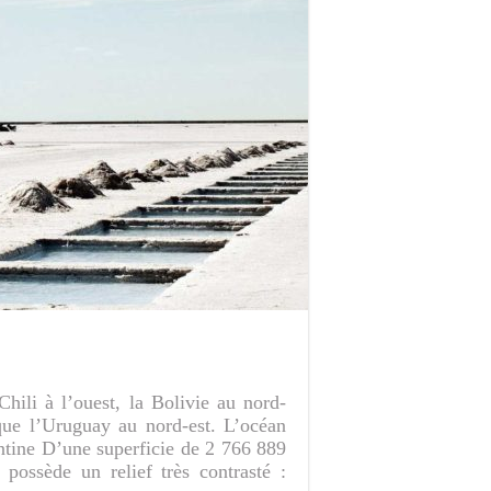
hili à l’ouest, la Bolivie au nord-
 que l’Uruguay au nord-est. L’océan
entine D’une superficie de 2 766 889
 possède un relief très contrasté :