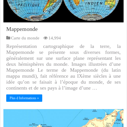
Mappemonde
Carte du monde
14,994
Représentation cartographique de la terre, la
Mappemonde se présente sous diverses formes,
généralement sur une surface plane représentant les
deux hémisphères du monde. Images illustrées d’une
Mappemonde Le terme de Mappemonde (du latin
mappa mundi), fait référence au IXème siècles à une
idée qu’on se faisait à l’époque du monde, de ses
continents et de ses pays à l’image d’une …
Plus d Informations »