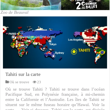
Zoo de Beauval
Tahiti sur la carte
Où se trouve
23
Où se trouve Tahiti ? Tahiti se trouve dans l’océan
Pacifique Sud, en Polynésie française, à mi-chemin
entre la Californie et l’Australie. Les îles de Tahiti se
situent sur le même fuseau horaire qu’Hawaï. Voir la
carte … Voir ci dessous, Tahiti sur la carte, est divisée