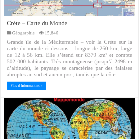
Crète – Carte du Monde
Géographie
15,846
Grande île de la Méditerranée – voir la Crète sur la
carte du monde ci dessous – longue de 260 km, large
de 12 à 56 km. Elle s’étend sur 8379 km² et compte
502 000 habitants. Très montagneuse (jusqu’à 2498 m
d’altitude), le paysage se caractérise par des falaises
abruptes au sud et aucun port, tandis que la côte …
Plus d Informations »