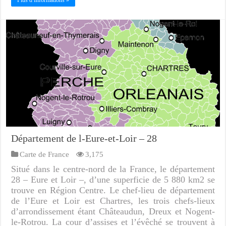
Plus d Informations »
Département de l-Eure-et-Loir – 28
Carte de France
3,175
Situé dans le centre-nord de la France, le département
28 – Eure et Loir –, d’une superficie de 5 880 km2 se
trouve en Région Centre. Le chef-lieu de département
de l’Eure et Loir est Chartres, les trois chefs-lieux
d’arrondissement étant Châteaudun, Dreux et Nogent-
le-Rotrou. La cour d’assises et l’évêché se trouvent à