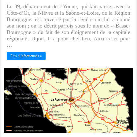
Le 89, département de l’Yonne, qui fait partie, avec la
Côte-d’Or, la Nièvre et la Saône-et-Loire, de la Région
Bourgogne, est traversé par la rivière qui lui a donné
son nom ; on le décrit parfois sous le nom de « Basse-
Bourgogne » du fait de son éloignement de la capitale
régionale, Dijon. Il a pour chef-lieu, Auxerre et pour
…
Plus d Informations »