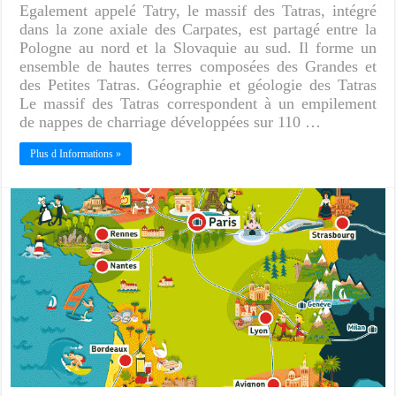
Egalement appelé Tatry, le massif des Tatras, intégré
dans la zone axiale des Carpates, est partagé entre la
Pologne au nord et la Slovaquie au sud. Il forme un
ensemble de hautes terres composées des Grandes et
des Petites Tatras. Géographie et géologie des Tatras
Le massif des Tatras correspondent à un empilement
de nappes de charriage développées sur 110 …
Plus d Informations »