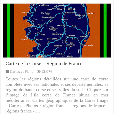
Carte de la Corse – Région de France
Cartes et Plans
12,076
Toutes les régions détaillées sur une carte de corse
complète avec ses nationales et ses départementales, sa
région de haute corse et ses villes du sud : Cliquez sur
l’image de l’île corse de France située en mer
méditerranée. Cartes géographiques de la Corse Image
- Cartes - Photos : région france - regions de france -
régions france - …