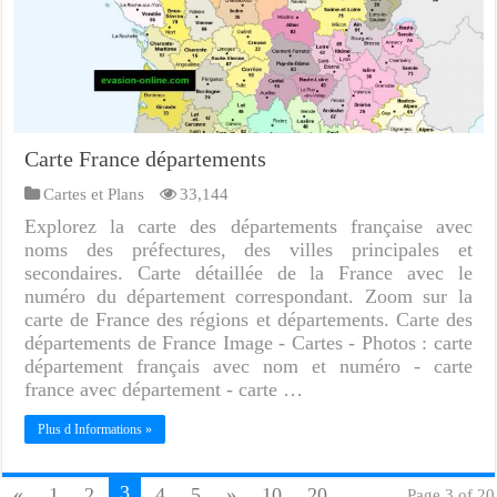
Carte France départements
Cartes et Plans
33,144
Explorez la carte des départements française avec
noms des préfectures, des villes principales et
secondaires. Carte détaillée de la France avec le
numéro du département correspondant. Zoom sur la
carte de France des régions et départements. Carte des
départements de France Image - Cartes - Photos : carte
département français avec nom et numéro - carte
france avec département - carte …
Plus d Informations »
3
«
1
2
4
5
»
10
20
...
Page 3 of 20