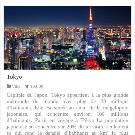
Tokyo
Ville
10,009
Capitale du Japon, Tokyo appartient à la plus grande
métropole du monde avec plus de 30 millions
d’habitants. Elle est située au cœur de la mégalopole
japonaise, qui concentre environ 100 millions
d’habitants. Partir en voyage à Tokyo La population
japonaise se concentre sur 20% du territoire seulement
se qui rend la densité d’habitants au km² la plus