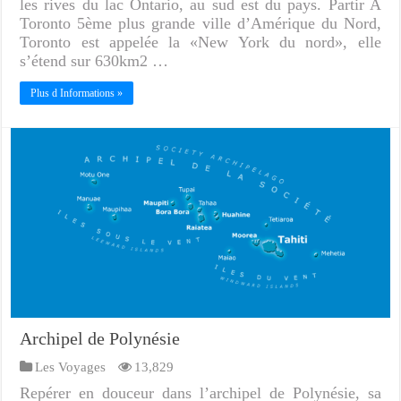
les rives du lac Ontario, au sud est du pays. Partir A
Toronto 5ème plus grande ville d’Amérique du Nord,
Toronto est appelée la «New York du nord», elle
s’étend sur 630km2 …
Plus d Informations »
Archipel de Polynésie
Les Voyages
13,829
Repérer en douceur dans l’archipel de Polynésie, sa