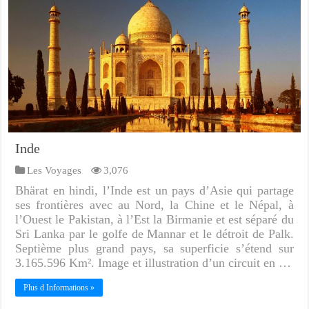
Inde
Les Voyages
3,076
Bhärat en hindi, l’Inde est un pays d’Asie qui partage
ses frontières avec au Nord, la Chine et le Népal, à
l’Ouest le Pakistan, à l’Est la Birmanie et est séparé du
Sri Lanka par le golfe de Mannar et le détroit de Palk.
Septième plus grand pays, sa superficie s’étend sur
3.165.596 Km². Image et illustration d’un circuit en …
Plus d Informations »