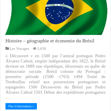
Histoire – géographie et économie du Brésil
Les Voyages
3,658
« Découvert » en 1500 par l’amiral portugais Pedro
Álvares Cabral, empire indépendant dès 1822, le Brésil
devient en 1889 une république, désormais en quête de
démocratie sociale. Brésil colonie du Portugal :
première période (1500 -1763) 1494 Traité de
Tordesillas relatif aux possessions portugaises et
espagnoles 1500 Découverte du Brésil par Pedro
Álvares Cabral 1501 Début des expéditions portugaises
…
Plus d Informations »