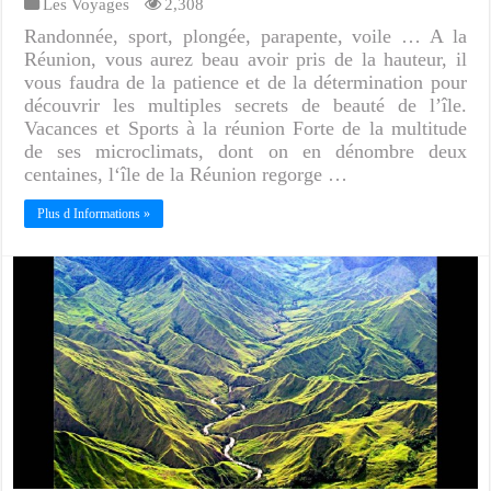
Les Voyages
2,308
Randonnée, sport, plongée, parapente, voile … A la
Réunion, vous aurez beau avoir pris de la hauteur, il
vous faudra de la patience et de la détermination pour
découvrir les multiples secrets de beauté de l’île.
Vacances et Sports à la réunion Forte de la multitude
de ses microclimats, dont on en dénombre deux
centaines, l‘île de la Réunion regorge …
Plus d Informations »