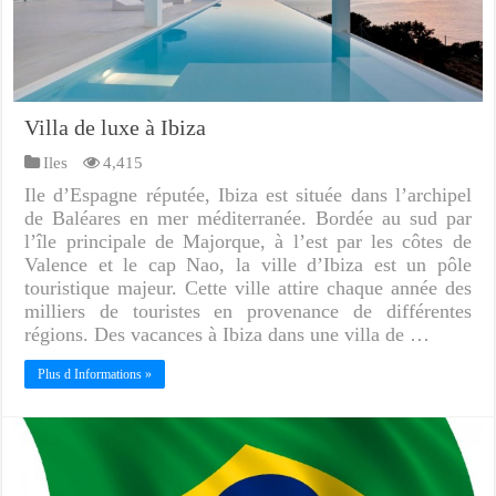
Villa de luxe à Ibiza
Iles
4,415
Ile d’Espagne réputée, Ibiza est située dans l’archipel
de Baléares en mer méditerranée. Bordée au sud par
l’île principale de Majorque, à l’est par les côtes de
Valence et le cap Nao, la ville d’Ibiza est un pôle
touristique majeur. Cette ville attire chaque année des
milliers de touristes en provenance de différentes
régions. Des vacances à Ibiza dans une villa de …
Plus d Informations »