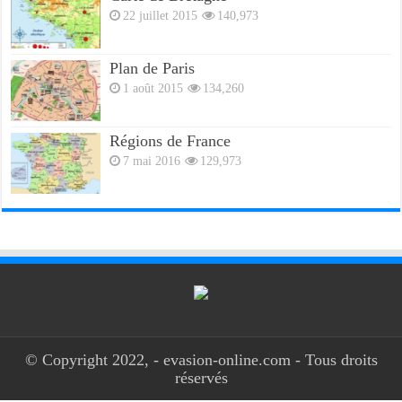
22 juillet 2015
140,973
Plan de Paris
1 août 2015
134,260
Régions de France
7 mai 2016
129,973
© Copyright 2022, - evasion-online.com - Tous droits
réservés