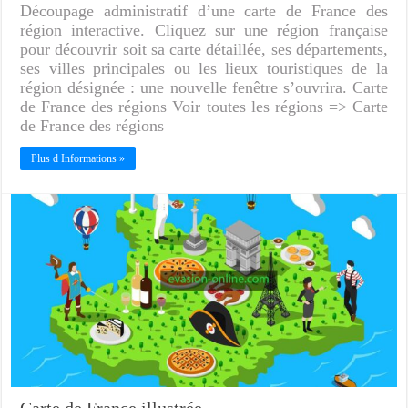
Découpage administratif d’une carte de France des
région interactive. Cliquez sur une région française
pour découvrir soit sa carte détaillée, ses départements,
ses villes principales ou les lieux touristiques de la
région désignée : une nouvelle fenêtre s’ouvrira. Carte
de France des régions Voir toutes les régions => Carte
de France des régions
Plus d Informations »