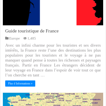
Guide touristique de France
Europe
1,485
Avec un infini charme pour les touristes et ses divers
intérêts, la France reste l’une des destinations les plus
populaires pour les touristes et le voyage à ne pas
manquer quand pense à toutes les richesses et paysages
français. Partir en France Les étrangers décident de
leur voyage en France dans l’espoir de voir tout ce que
l’on cherche en tant …
Plus d Informations »