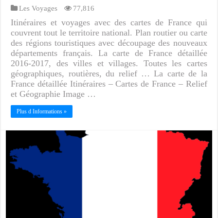
Les Voyages
77,816
Itinéraires et voyages avec des cartes de France qui
couvrent tout le territoire national. Plan routier ou carte
des régions touristiques avec découpage des nouveaux
départements français. La carte de France détaillée
2016-2017, des villes et villages. Toutes les cartes
géographiques, routières, du relief … La carte de la
France détaillée Itinéraires – Cartes de France – Relief
et Géographie Image …
Plus d Informations »