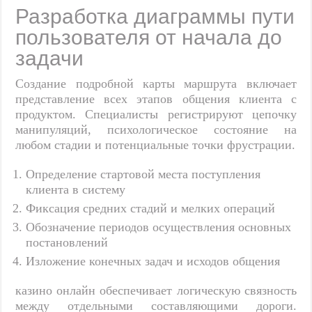
Разработка диаграммы пути
пользователя от начала до
задачи
Создание подробной карты маршрута включает
представление всех этапов общения клиента с
продуктом. Специалисты регистрируют цепочку
манипуляций, психологическое состояние на
любом стадии и потенциальные точки фрустрации.
Определение стартовой места поступления
клиента в систему
Фиксация средних стадий и мелких операций
Обозначение периодов осуществления основных
постановлений
Изложение конечных задач и исходов общения
казино онлайн обеспечивает логическую связность
между отдельными составляющими дороги.