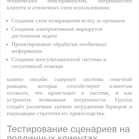
технических неисправностей, погрешностей
клиента и атипичных схем использования.
Создание схем возвращения вслед за промахов
Создание альтернативных маршрутов
достижения задачи
Проектирование обработки необычных
информации
Создание консультационной системы и
ситуативной помощи
казино онлайн содержит системы ответной
реакции, которые способствуют клиентам
осознать, что происходит в системе, и как
устранить возможные погрешности. Группа
создаёт различные уровни затруднения барьеров и
подходящие стратегии их превосходства.
Тестирование сценариев на
подлинных клиентах