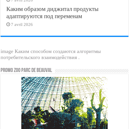
Каким образом диджитал продукты
адаптируются под переменам
7 avril 2026
image Каким способом создаются алгоритмы
потребительского взаимодействия .
PROMO ZOO PARC DE BEAUVAL