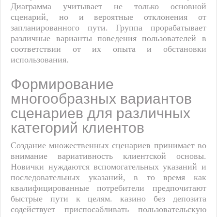
Диаграмма учитывает не только основной
сценарий, но и вероятные отклонения от
запланированного пути. Группа прорабатывает
различные варианты поведения пользователей в
соответствии от их опыта и обстановки
использования.
Формирование
многообразных вариантов
сценариев для различных
категорий клиентов
Создание множественных сценариев принимает во
внимание вариативность клиентской основы.
Новички нуждаются вспомогательных указаний и
последовательных указаний, в то время как
квалифицированные потребители предпочитают
быстрые пути к целям. казино без депозита
содействует приспосабливать пользовательскую