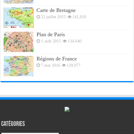
Carte de Bretagne
22 juillet 2015
141,010
Plan de Paris
1 août 2015
134,640
Régions de France
7 mai 2016
129,977
Catégories