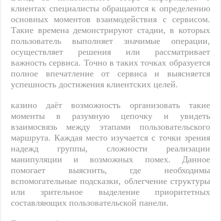
клиентах специалисты обращаются к определению
основных моментов взаимодействия с сервисом.
Такие времена демонстрируют стадии, в которых
пользователь выполняет значимые операции,
осуществляет решения или рассматривает
важность сервиса. Точно в таких точках образуется
полное впечатление от сервиса и выясняется
успешность достижения клиентских целей.
казино даёт возможность организовать такие
моменты в разумную цепочку и увидеть
взаимосвязь между этапами пользовательского
маршрута. Каждая место изучается с точки зрения
надежд группы, сложности реализации
манипуляции и возможных помех. Данное
помогает выяснить, где необходимы
вспомогательные подсказки, облегчение структуры
или зрительное выделение приоритетных
составляющих пользовательской панели.