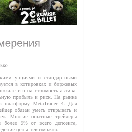
змерения
скими унциями и стандартными
зуется в котировках и биржевых
ожьте его на стоимость актива.
льную прибыль и риск. На рынке
з платформу MetaTrader 4. Для
ейдер обязан уметь открывать и
ом. Многие опытные трейдеры
е более 5% от всего депозита,
ведение цены невозможно.