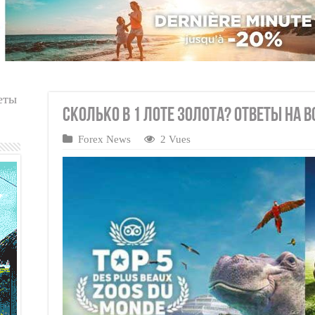
еты
Сколько в 1 лоте золота? Ответы на в
Forex News
2 Vues