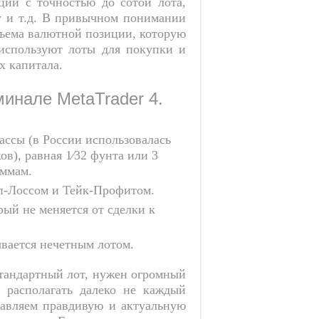
ции с точностью до сотой лота,
ру и т.д. В привычном понимании
бъема валютной позиции, которую
 используют лоты для покупки и
х капитала.
минале MetaTrader 4.
ссы (в России использовалась
в), равная 1⁄32 фунта или 3
аммам.
оп-Лоссом и Тейк-Профитом.
рый не меняется от сделки к
вается нечетным лотом.
стандартный лот, нужен огромный
 располагать далеко не каждый
тавляем правдивую и актуальную