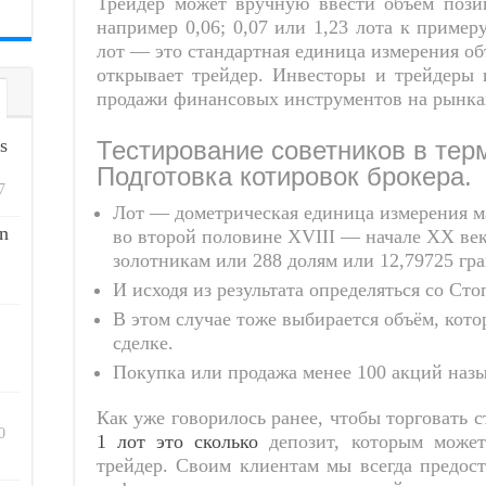
Трейдер может вручную ввести объем пози
например 0,06; 0,07 или 1,23 лота к приме
лот — это стандартная единица измерения о
открывает трейдер. Инвесторы и трейдеры
продажи финансовых инструментов на рынка
s
Тестирование советников в тер
Подготовка котировок брокера.
7
Лот — дометрическая единица измерения ма
n
во второй половине XVIII — начале XX веко
золотникам или 288 долям или 12,79725 гр
И исходя из результата определяться со Ст
В этом случае тоже выбирается объём, кото
сделке.
Покупка или продажа менее 100 акций назы
Как уже говорилось ранее, чтобы торговать 
0
1 лот это сколько
депозит, которым может
трейдер. Своим клиентам мы всегда предос