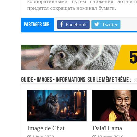
корпоративными путем снижения лотност
придется сокращать номинал бумаги.
Facebook
Twitter
Partager sur :
Guide - Images - Informations. Sur le même thème :
Image de Chat
Dalaï Lama
1 juin 2022
19 mars 2016