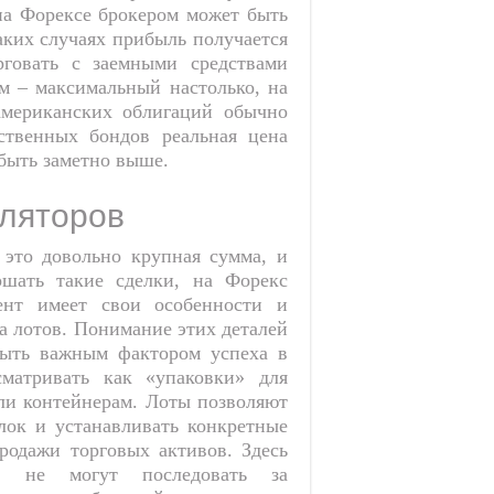
на Форексе брокером может быть
таких случаях прибыль получается
рговать с заемными средствами
м – максимальный настолько, на
 американских облигаций обычно
рственных бондов реальная цена
быть заметно выше.
уляторов
 это довольно крупная сумма, и
ршать такие сделки, на Форекс
ент имеет свои особенности и
а лотов. Понимание этих деталей
быть важным фактором успеха в
матривать как «упаковки» для
ли контейнерам. Лоты позволяют
лок и устанавливать конкретные
одажи торговых активов. Здесь
ды не могут последовать за