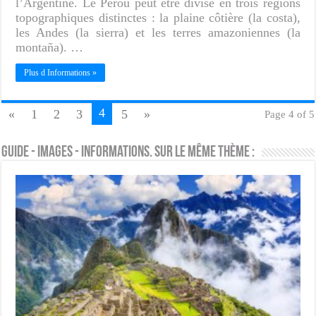
l’Argentine. Le Pérou peut être divisé en trois régions
topographiques distinctes : la plaine côtière (la costa),
les Andes (la sierra) et les terres amazoniennes (la
montaña). …
Plus d Informations »
4
«
1
2
3
5
»
Page 4 of 5
Guide - Images - Informations. Sur le même thème :