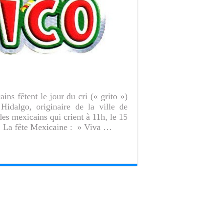
ins fêtent le jour du cri (« grito »)
Hidalgo, originaire de la ville de
des mexicains qui crient à 11h, le 15
! La fête Mexicaine : » Viva …