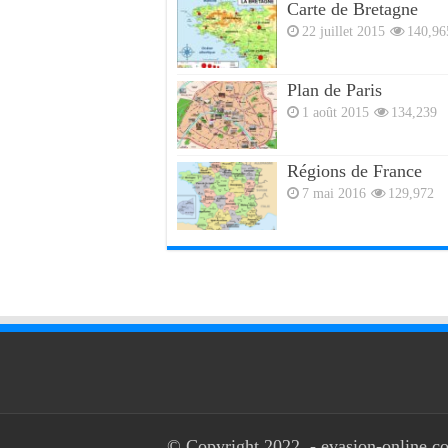
Carte de Bretagne
22 juillet 2015
140,96
Plan de Paris
1 août 2015
134,239
Régions de France
7 mai 2016
129,972
© Copyright 2022, - evasion-online.co