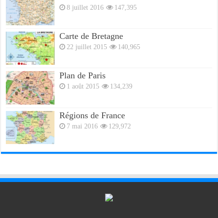
8 juillet 2016
147,395
Carte de Bretagne
22 juillet 2015
140,965
Plan de Paris
1 août 2015
134,239
Régions de France
7 mai 2016
129,972