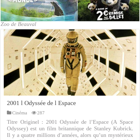
Zoo de Beauval
2001 l Odyssée de l Espace
Cinéma
287
Titre Originel : 2001 Odyssée de l’Espace (A Space
Odyssey) est un film britannique de Stanley Kubrick.
Il y a quatre millions d’années, alors qu’un mystérieux