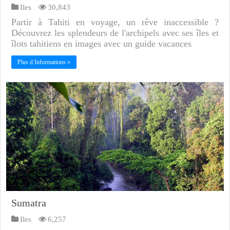
Iles
30,843
Partir à Tahiti en voyage, un rêve inaccessible ?
Découvrez les splendeurs de l'archipels avec ses îles et
îlots tahitiens en images avec un guide vacances
Plus d Informations »
Sumatra
Iles
6,257