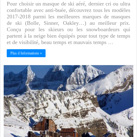
Pour choisir un masque de ski aéré, dernier cri ou ultra
confortable avec anti-buée, découvrez tous les modèles
2017-2018 parmi les meilleures marques de masques
de ski (Bolle, Sinner, Oakley…) au meilleur prix.
Conçu pour les skieurs ou les snowboardeurs qui
partent à la neige bien équipés pour tout type de temps
et de visibilité, beau temps et mauvais temps …
Plus d Informations »