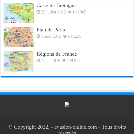
Carte de Bretagne
22 juillet 2015
140,965
Plan de Paris
1 août 2015
134,239
Régions de France
7 mai 2016
129,972
© Copyright 2022, - evasion-online.com - Tous droits
réservés