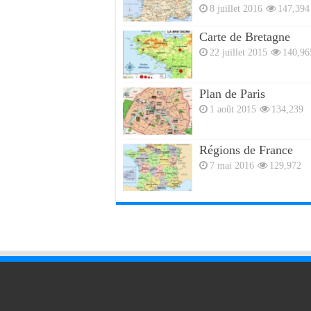
8 juillet 2016
147,394
Carte de Bretagne
22 juillet 2015
140,96
Plan de Paris
1 août 2015
134,239
Régions de France
7 mai 2016
129,972