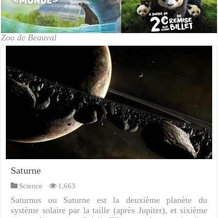
Zoo de Beauval
Saturne
Science
1,663
Saturnus ou Saturne est la deuxième planète du
système solaire par la taille (après Jupiter), et sixième