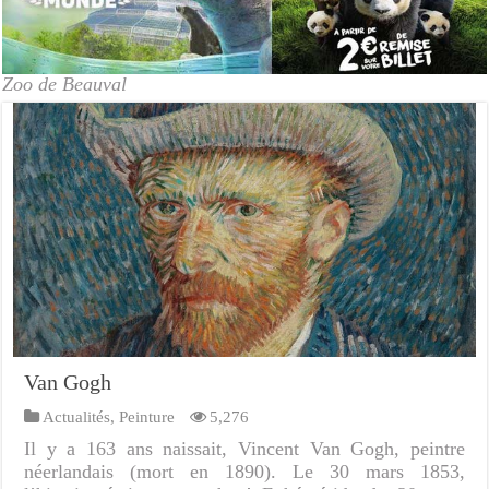
Zoo de Beauval
Van Gogh
Actualités
,
Peinture
5,276
Il y a 163 ans naissait, Vincent Van Gogh, peintre
néerlandais (mort en 1890). Le 30 mars 1853,