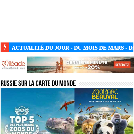
ACTUALITÉ DU JOUR - DU MOIS DE MARS - DE
ACTUALITÉ GUERRE UKRAINE-RUSSIE
Russie sur la carte du monde