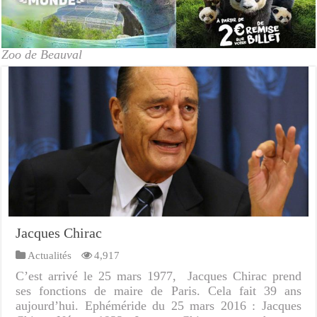
Zoo de Beauval
Jacques Chirac
Actualités
4,917
C’est arrivé le 25 mars 1977, Jacques Chirac prend
ses fonctions de maire de Paris. Cela fait 39 ans
aujourd’hui. Ephéméride du 25 mars 2016 : Jacques