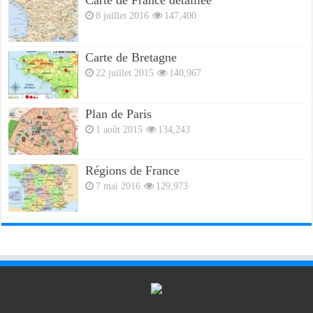
Carte de France détaillée
8 juillet 2016
147,400
Carte de Bretagne
22 juillet 2015
140,967
Plan de Paris
1 août 2015
134,243
Régions de France
7 mai 2016
129,973