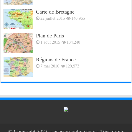
Carte de Bretagne
22 juillet 2015
140,965
Plan de Paris
1 août 2015
134,240
Régions de France
7 mai 2016
129,973
© Copyright 2022, - evasion-online.com - Tous droits