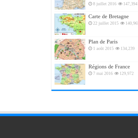
8 juillet 2016
147,394
Carte de Bretagne
22 juillet 2015
140,96
Plan de Paris
1 août 2015
134,239
Régions de France
7 mai 2016
129,972