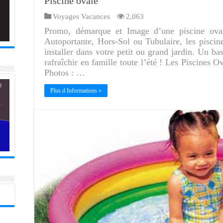
Piscine ovale
Voyages Vacances
2,063
Promo, démarque et Image d’une piscine oval
Autoportante, Hors-Sol ou Tubulaire, les pisci
installer dans votre petit ou grand jardin. Un b
rafraîchir en famille toute l’été ! Les Piscines O
Photos : …
Plus d Informations »