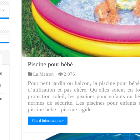
Piscine pour bébé
s
La Maison
2,076
Pour petit jardin ou balcon, la piscine pour béb
1
d’utilisation et pas chère. Qu’elles soient en
protection soleil, les piscines pour enfants ou 
n
normes de sécurité. Les piscines pour enfants 
piscine bebe - piscine rigide …
Plus d Informations »