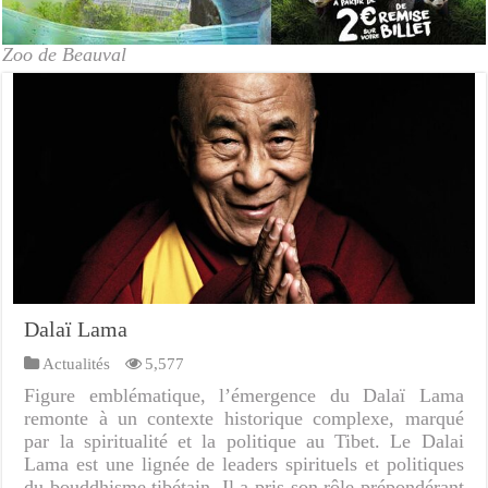
Zoo de Beauval
Dalaï Lama
Actualités
5,577
Figure emblématique, l’émergence du Dalaï Lama
remonte à un contexte historique complexe, marqué
par la spiritualité et la politique au Tibet. Le Dalai
Lama est une lignée de leaders spirituels et politiques
du bouddhisme tibétain. Il a pris son rôle prépondérant