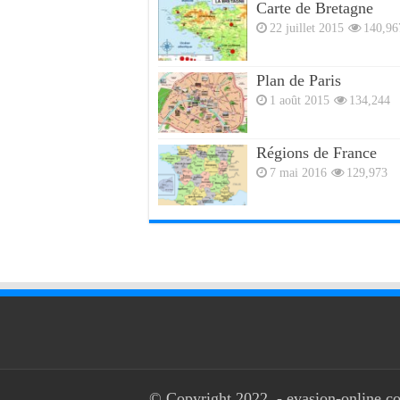
Carte de Bretagne
22 juillet 2015
140,96
Plan de Paris
1 août 2015
134,244
Régions de France
7 mai 2016
129,973
© Copyright 2022, - evasion-online.co