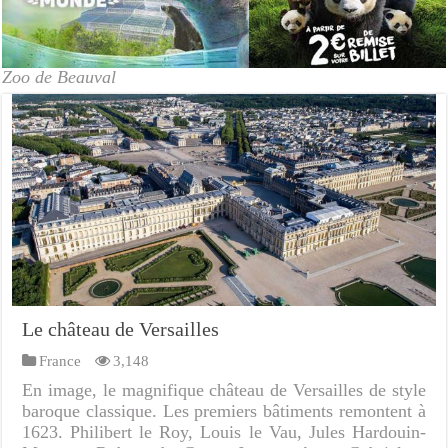
Zoo de Beauval
Le château de Versailles
France
3,148
En image, le magnifique château de Versailles de style
baroque classique. Les premiers bâtiments remontent à
1623. Philibert le Roy, Louis le Vau, Jules Hardouin-