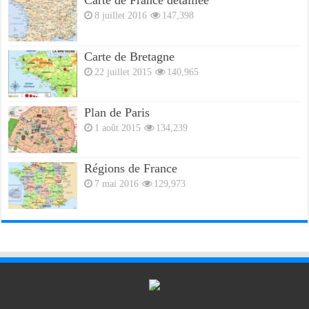
Carte de France détaillée
8 juillet 2016
147,398
Carte de Bretagne
22 juillet 2015
140,965
Plan de Paris
1 août 2015
134,239
Régions de France
7 mai 2016
129,973