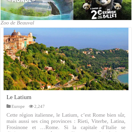
Zoo de Beauval
Le Latium
Europe
2,247
Cette région italienne, le Latium, c’est Rome bien sûr,
mais aussi ses cinq provinces : Rieti, Viterbe, Latina,
Frosinone et …Rome. Si la capitale d’Italie se