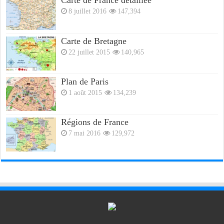
Carte de France détaillée
8 juillet 2016
147,394
Carte de Bretagne
22 juillet 2015
140,965
Plan de Paris
1 août 2015
134,239
Régions de France
7 mai 2016
129,972