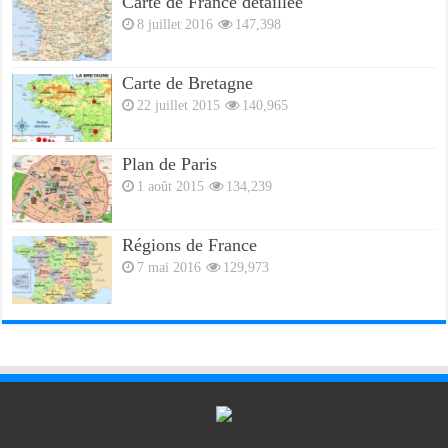
Carte de France détaillée
8 juillet 2016
147,398
Carte de Bretagne
22 juillet 2015
140,965
Plan de Paris
1 août 2015
134,239
Régions de France
7 mai 2016
129,973