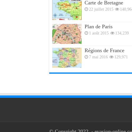
Carte de Bretagne
22 juillet 2015
140,96
Plan de Paris
1 août 2015
134,239
Régions de France
7 mai 2016
129,971
© Copyright 2022, - evasion-online.co