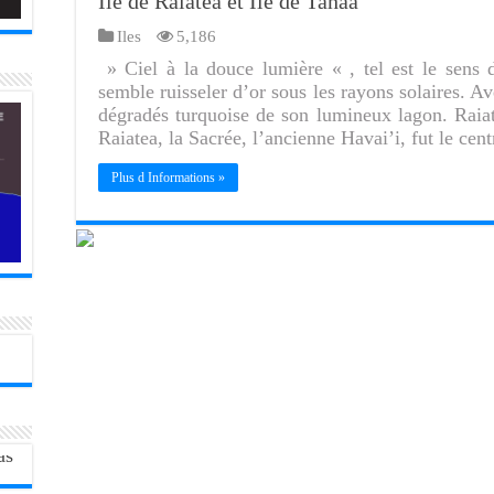
Ile de Raiatea et Ile de Tahaa
Iles
5,186
» Ciel à la douce lumière « , tel est le sens 
semble ruisseler d’or sous les rayons solaires. Av
dégradés turquoise de son lumineux lagon. Raiat
Raiatea, la Sacrée, l’ancienne Havai’i, fut le c
Plus d Informations »