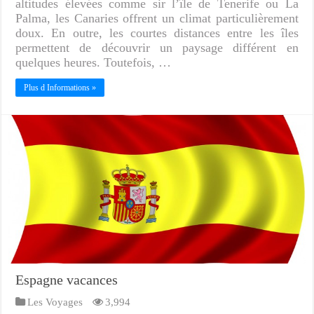
altitudes élevées comme sir l’île de Tenerife ou La
Palma, les Canaries offrent un climat particulièrement
doux. En outre, les courtes distances entre les îles
permettent de découvrir un paysage différent en
quelques heures. Toutefois, …
Plus d Informations »
Espagne vacances
Les Voyages
3,994