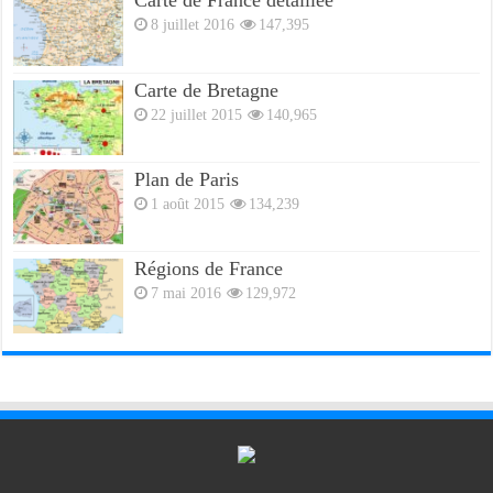
Carte de France détaillée
8 juillet 2016
147,395
Carte de Bretagne
22 juillet 2015
140,965
Plan de Paris
1 août 2015
134,239
Régions de France
7 mai 2016
129,972