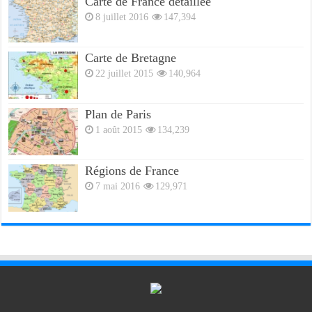
Carte de France détaillée
8 juillet 2016
147,394
Carte de Bretagne
22 juillet 2015
140,964
Plan de Paris
1 août 2015
134,239
Régions de France
7 mai 2016
129,971