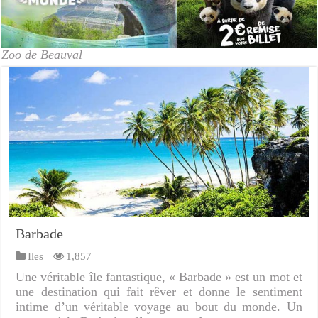
Zoo de Beauval
Barbade
Iles
1,857
Une véritable île fantastique, « Barbade » est un mot et
une destination qui fait rêver et donne le sentiment
intime d’un véritable voyage au bout du monde. Un