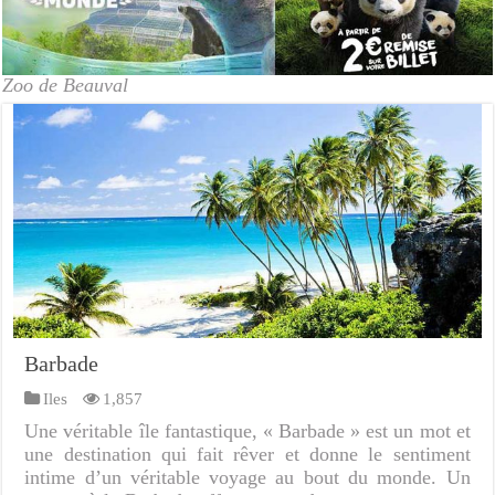
Zoo de Beauval
Barbade
Iles
1,857
Une véritable île fantastique, « Barbade » est un mot et
une destination qui fait rêver et donne le sentiment
intime d’un véritable voyage au bout du monde. Un