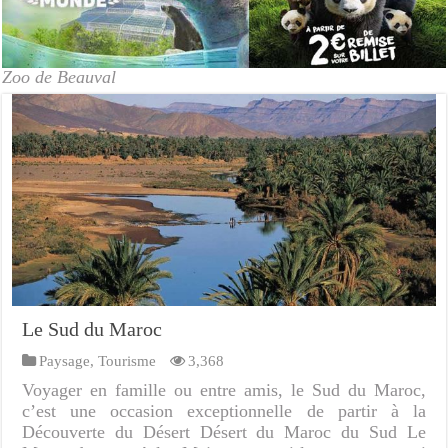
Zoo de Beauval
Le Sud du Maroc
Paysage
,
Tourisme
3,368
Voyager en famille ou entre amis, le Sud du Maroc,
c’est une occasion exceptionnelle de partir à la
Découverte du Désert Désert du Maroc du Sud Le