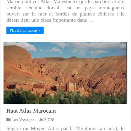
Maroc dont cet Atlas Majestueux qui le parcourt et qui
semble l’échine dorsale est un pays montagneux
ouvert sur la mer et bordés de plaines côtières : le
désert tient une place importante dans …
Plus d Informations »
Haut Atlas Marocain
Les Voyages
2,728
Séparé du Moyen Atlas par la Moulouya au nord, le