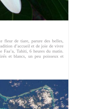
 fleur de tiare, parure des belles,
radition d’accueil et de joie de vivre
e Faa’a, Tahiti, 6 heures du matin.
tirés et blancs, un peu poisseux et