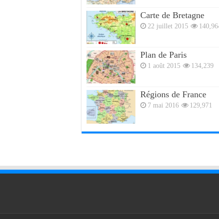
Carte de Bretagne
22 juillet 2015
140,96
Plan de Paris
1 août 2015
134,239
Régions de France
7 mai 2016
129,971