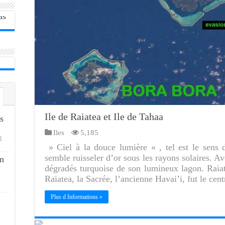
Ile de Raiatea et Ile de Tahaa
s
Iles
5,185
1
» Ciel à la douce lumière « , tel est le sens 
semble ruisseler d’or sous les rayons solaires. Av
n
dégradés turquoise de son lumineux lagon. Raiat
Raiatea, la Sacrée, l’ancienne Havai’i, fut le c
Plus d Informations »