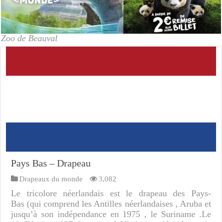
Zoo de Beauval
Pays Bas – Drapeau
Drapeaux du monde
3,082
Le tricolore néerlandais est le drapeau des Pays-
Bas (qui comprend les Antilles néerlandaises , Aruba et
jusqu’à son indépendance en 1975 , le Suriname .Le