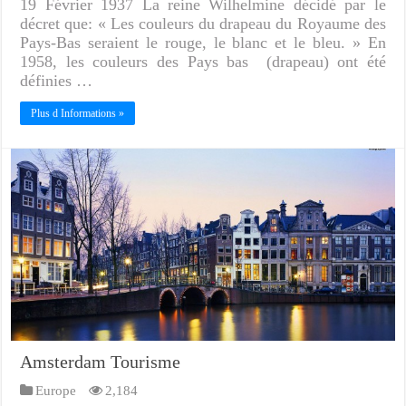
19 Février 1937 La reine Wilhelmine décidé par le
décret que: « Les couleurs du drapeau du Royaume des
Pays-Bas seraient le rouge, le blanc et le bleu. » En
1958, les couleurs des Pays bas (drapeau) ont été
définies …
Plus d Informations »
Amsterdam Tourisme
Europe
2,184