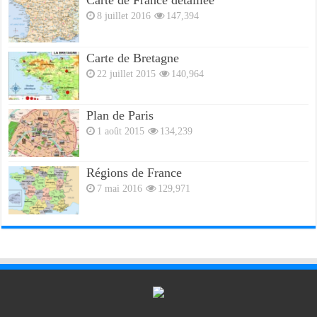
Carte de France détaillée
8 juillet 2016
147,394
Carte de Bretagne
22 juillet 2015
140,964
Plan de Paris
1 août 2015
134,239
Régions de France
7 mai 2016
129,971