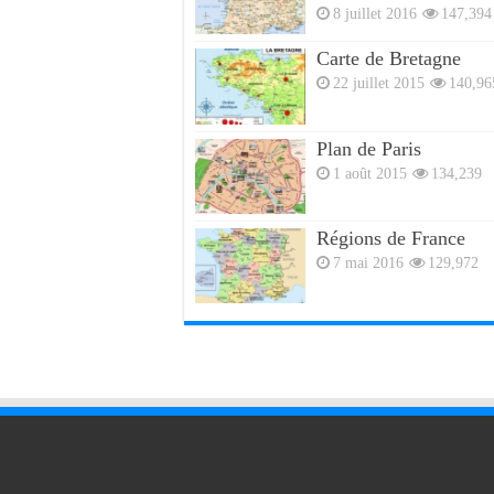
8 juillet 2016
147,394
Carte de Bretagne
22 juillet 2015
140,96
Plan de Paris
1 août 2015
134,239
Régions de France
7 mai 2016
129,972