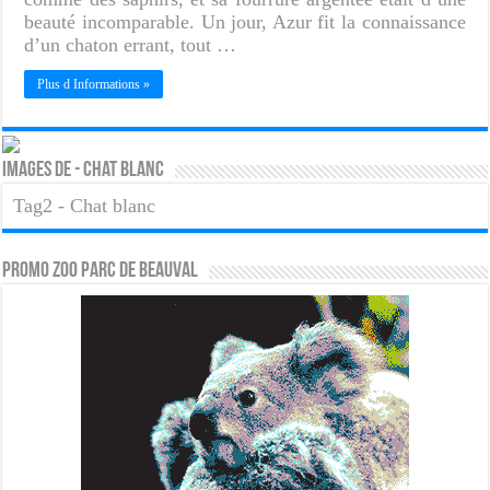
beauté incomparable. Un jour, Azur fit la connaissance
d’un chaton errant, tout …
Plus d Informations »
Images de - Chat blanc
Tag2 - Chat blanc
PROMO ZOO PARC DE BEAUVAL