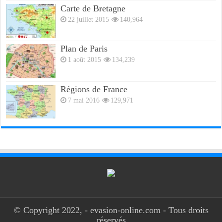
Carte de Bretagne
22 juillet 2015
140,964
Plan de Paris
1 août 2015
134,239
Régions de France
7 mai 2016
129,971
© Copyright 2022, - evasion-online.com - Tous droits
réservés